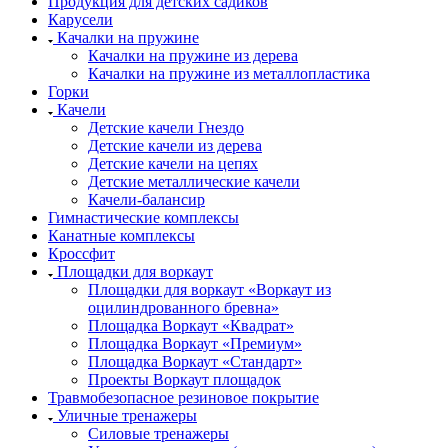
Продукция для детских садиков
Карусели
Качалки на пружине
Качалки на пружине из дерева
Качалки на пружине из металлопластика
Горки
Качели
Детские качели Гнездо
Детские качели из дерева
Детские качели на цепях
Детские металлические качели
Качели-балансир
Гимнастические комплексы
Канатные комплексы
Кроссфит
Площадки для воркаут
Площадки для воркаут «Воркаут из
оцилиндрованного бревна»
Площадка Воркаут «Квадрат»
Площадка Воркаут «Премиум»
Площадка Воркаут «Стандарт»
Проекты Воркаут площадок
Травмобезопасное резиновое покрытие
Уличные тренажеры
Силовые тренажеры