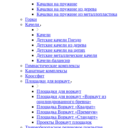
Качалки на пружине
Качалки на пружине из дерева
Качалки на пружине из металлопластика
Горки
Качели
Качели
Детские качели Гнездо
Детские качели из дерева
Детские качели на цепях
Детские металлические качели
Качели-балансир
Гимнастические комплексы
Канатные комплексы
Кроссфит
Площадки для воркаут
Площадки для воркаут
Площадки для воркаут «Воркаут из
оцилиндрованного бревна»
Площадка Воркаут «Квадрат»
Площадка Воркаут «Премиум»
Площадка Воркаут «Стандарт»
Проекты Воркаут площадок
Травмобезопасное резиновое покрытие