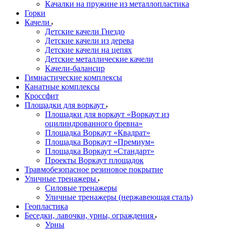
Качалки на пружине из металлопластика
Горки
Качели
Детские качели Гнездо
Детские качели из дерева
Детские качели на цепях
Детские металлические качели
Качели-балансир
Гимнастические комплексы
Канатные комплексы
Кроссфит
Площадки для воркаут
Площадки для воркаут «Воркаут из
оцилиндрованного бревна»
Площадка Воркаут «Квадрат»
Площадка Воркаут «Премиум»
Площадка Воркаут «Стандарт»
Проекты Воркаут площадок
Травмобезопасное резиновое покрытие
Уличные тренажеры
Силовые тренажеры
Уличные тренажеры (нержавеющая сталь)
Геопластика
Беседки, лавочки, урны, ограждения
Урны