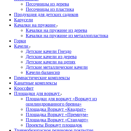
Песочницы из дерева
Песочницы из пластика
Продукция для детских садиков
Карусели
Качалки на пружине
Качалки на пружине из дерева
Качалки на пружине из металлопластика
Горки
Качели
Детские качели Гнездо
Детские качели из дерева
Детские качели на цепях
Детские металлические качели
Качели-балансир
Гимнастические комплексы
Канатные комплексы
Кроссфит
Площадки для воркаут
Площадки для воркаут «Воркаут из
оцилиндрованного бревна»
Площадка Воркаут «Квадрат»
Площадка Воркаут «Премиум»
Площадка Воркаут «Стандарт»
Проекты Воркаут площадок
Травмобезопасное резиновое покрытие