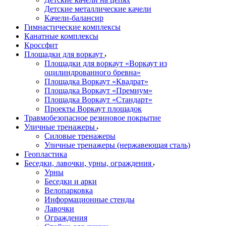
Детские металлические качели
Качели-балансир
Гимнастические комплексы
Канатные комплексы
Кроссфит
Площадки для воркаут
Площадки для воркаут «Воркаут из
оцилиндрованного бревна»
Площадка Воркаут «Квадрат»
Площадка Воркаут «Премиум»
Площадка Воркаут «Стандарт»
Проекты Воркаут площадок
Травмобезопасное резиновое покрытие
Уличные тренажеры
Силовые тренажеры
Уличные тренажеры (нержавеющая сталь)
Геопластика
Беседки, лавочки, урны, ограждения
Урны
Беседки и арки
Велопарковка
Информационные стенды
Лавочки
Ограждения