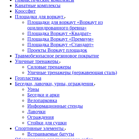
Канатные комплексы
Кроссфит
Площадки для воркаут
Площадки для воркаут «Воркаут из
оцилиндрованного бревна»
Площадка Воркаут «Квадрат»
Площадка Воркаут «Премиум»
Площадка Воркаут «Стандарт»
Проекты Воркаут площадок
Травмобезопасное резиновое покрытие
Уличные тренажеры
Силовые тренажеры
Уличные тренажеры (нержавеющая сталь)
Геопластика
Беседки, лавочки, урны, ограждения
Урны
Беседки и арки
Велопарковка
Информационные стенды
Лавочки
Ограждения
Стойки для сушки
Спортивные элементы
Встраиваемые батуты