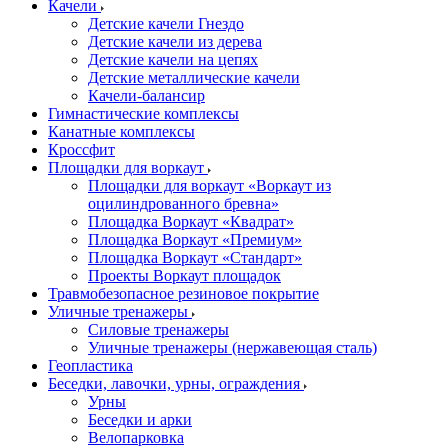
Качели
Детские качели Гнездо
Детские качели из дерева
Детские качели на цепях
Детские металлические качели
Качели-балансир
Гимнастические комплексы
Канатные комплексы
Кроссфит
Площадки для воркаут
Площадки для воркаут «Воркаут из
оцилиндрованного бревна»
Площадка Воркаут «Квадрат»
Площадка Воркаут «Премиум»
Площадка Воркаут «Стандарт»
Проекты Воркаут площадок
Травмобезопасное резиновое покрытие
Уличные тренажеры
Силовые тренажеры
Уличные тренажеры (нержавеющая сталь)
Геопластика
Беседки, лавочки, урны, ограждения
Урны
Беседки и арки
Велопарковка