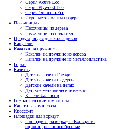
Серия Active-Eco
Серия Plywood-Eco
Серия Оptimum-Еco
Игровые элементы из дерева
Песочницы
Песочницы из дерева
Песочницы из пластика
Продукция для детских садиков
Карусели
Качалки на пружине
Качалки на пружине из дерева
Качалки на пружине из металлопластика
Горки
Качели
Детские качели Гнездо
Детские качели из дерева
Детские качели на цепях
Детские металлические качели
Качели-балансир
Гимнастические комплексы
Канатные комплексы
Кроссфит
Площадки для воркаут
Площадки для воркаут «Воркаут из
оцилиндрованного бревна»