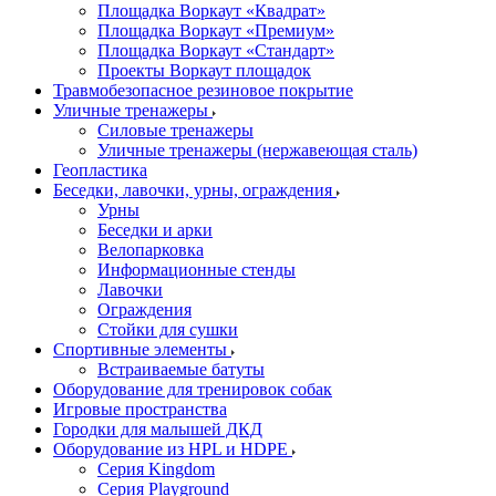
Площадка Воркаут «Квадрат»
Площадка Воркаут «Премиум»
Площадка Воркаут «Стандарт»
Проекты Воркаут площадок
Травмобезопасное резиновое покрытие
Уличные тренажеры
Силовые тренажеры
Уличные тренажеры (нержавеющая сталь)
Геопластика
Беседки, лавочки, урны, ограждения
Урны
Беседки и арки
Велопарковка
Информационные стенды
Лавочки
Ограждения
Стойки для сушки
Спортивные элементы
Встраиваемые батуты
Оборудование для тренировок собак
Игровые пространства
Городки для малышей ДКД
Оборудование из HPL и HDPE
Серия Kingdom
Серия Playground